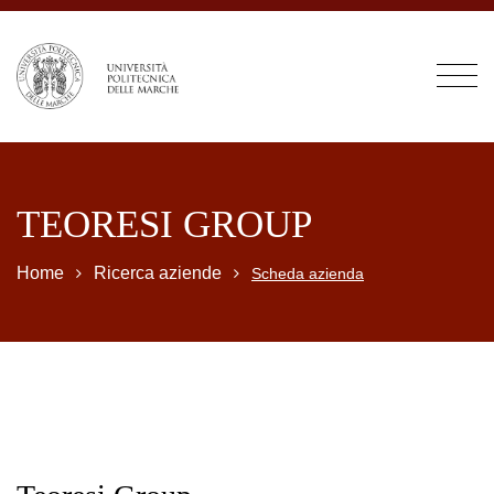
TEORESI GROUP
Home
Ricerca aziende
Scheda azienda